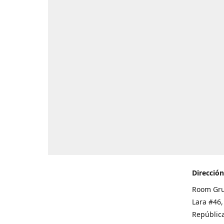
Dirección
Room Gru
Lara #46,
Repúblic