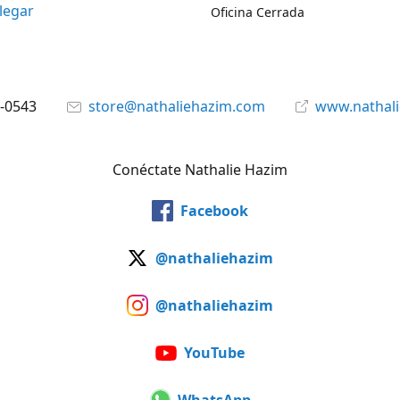
legar
Oficina Cerrada
7-0543
store@nathaliehazim.com
www.nathal
Conéctate Nathalie Hazim
Facebook
@nathaliehazim
@nathaliehazim
YouTube
WhatsApp