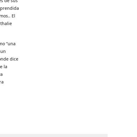
́s de sus
 aprendida
mos.. El
thalie
omo “una
 un
donde dice
e la
va
ra