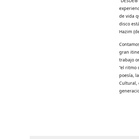
“DESDE® C
experienc
de vida q
disco est
Hazim (d
Contamos 
gran itin
trabajo o
“el ritmo
poesía, l
Cultural,
generacio