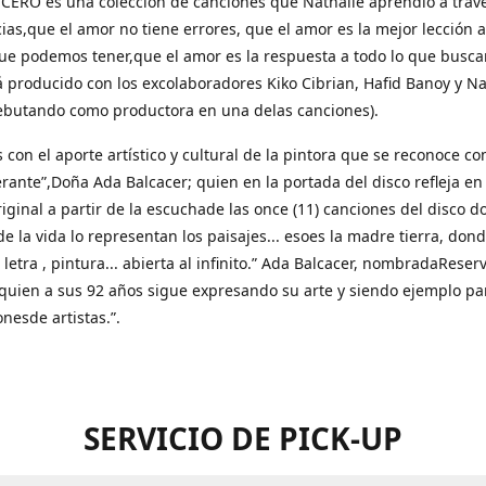
ERO es una colección de canciones que Nathalie aprendió a trave
ias,que el amor no tiene errores, que el amor es la mejor lección
ue podemos tener,que el amor es la respuesta a todo lo que busca
á producido con los excolaboradores Kiko Cibrian, Hafid Banoy y Na
ebutando como productora en una delas canciones).
con el aporte artístico y cultural de la pintora que se reconoce c
erante”,Doña Ada Balcacer; quien en la portada del disco refleja en
riginal a partir de la escuchade las once (11) canciones del disco 
 de la vida lo representan los paisajes... esoes la madre tierra, dond
a letra , pintura... abierta al infinito.” Ada Balcacer, nombradaReser
 quien a sus 92 años sigue expresando su arte y siendo ejemplo pa
nesde artistas.”.
SERVICIO DE PICK-UP